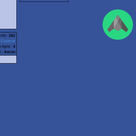
rits :
262
:
Clyderar
n ligne
:
4
e :
Aucun