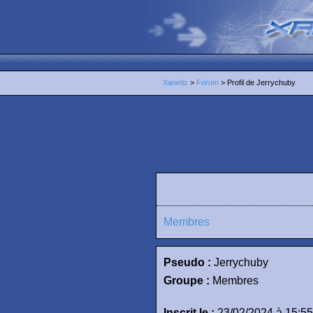
Xanetiz
>
Forum
> Profil de Jerrychuby
Membres
Pseudo :
Jerrychuby
Groupe :
Membres
Inscrit le :
23/02/2024 à 15:55