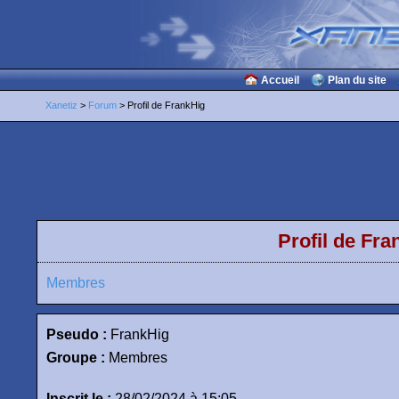
Accueil
Plan du site
Xanetiz
>
Forum
> Profil de FrankHig
Profil de Fra
Membres
Pseudo :
FrankHig
Groupe :
Membres
Inscrit le :
28/02/2024 à 15:05