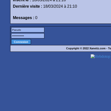
Dernière visite :
18/03/2024 à 21:10
Messages :
0
Copyright © 2022
Xanetiz.com
- To