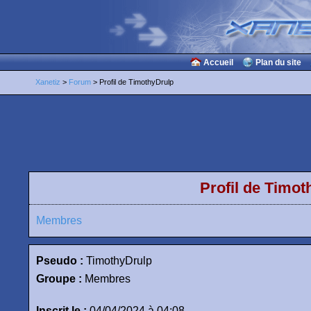
Accueil
Plan du site
Xanetiz
>
Forum
> Profil de TimothyDrulp
Profil de Timot
Membres
Pseudo :
TimothyDrulp
Groupe :
Membres
Inscrit le :
04/04/2024 à 04:08