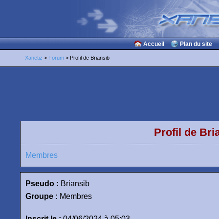
Accueil
Plan du site
Xanetiz
>
Forum
> Profil de Briansib
Profil de Bri
Membres
Pseudo :
Briansib
Groupe :
Membres
Inscrit le :
04/06/2024 à 05:03