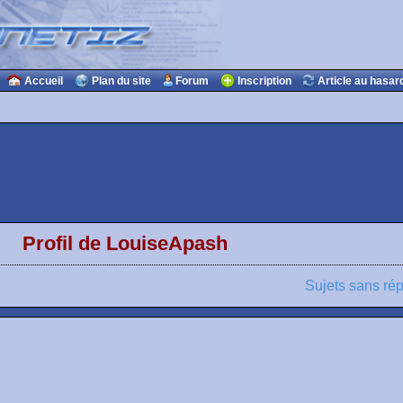
Accueil
Plan du site
Forum
Inscription
Article au hasar
Profil de LouiseApash
Sujets sans ré