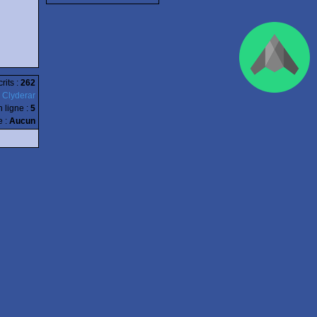
rits :
262
:
Clyderar
n ligne
:
5
e :
Aucun