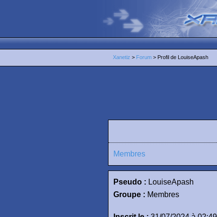
Xanetiz
>
Forum
> Profil de LouiseApash
Membres
Pseudo :
LouiseApash
Groupe :
Membres
Inscrit le :
31/07/2024 à 02:49