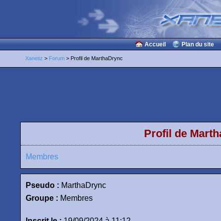
Accueil
Plan du site
Xanetiz
>
Forum
> Profil de MarthaDrync
Profil de Mart
Membres
Pseudo :
MarthaDrync
Groupe :
Membres
Inscrit le :
19/09/2024 à 11:12