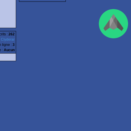
rits :
262
:
Clyderar
n ligne
:
3
e :
Aucun