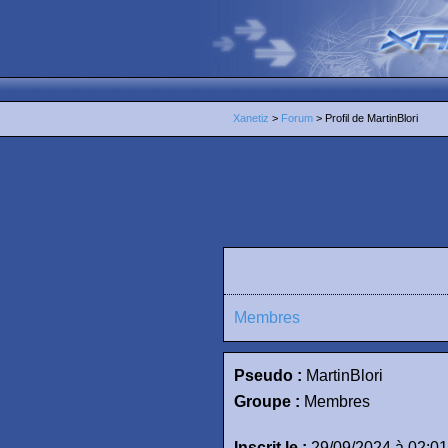
Xanetiz
>
Forum
> Profil de MartinBlori
Membres
Pseudo :
MartinBlori
Groupe :
Membres
Inscrit le :
29/09/2024 à 02:01