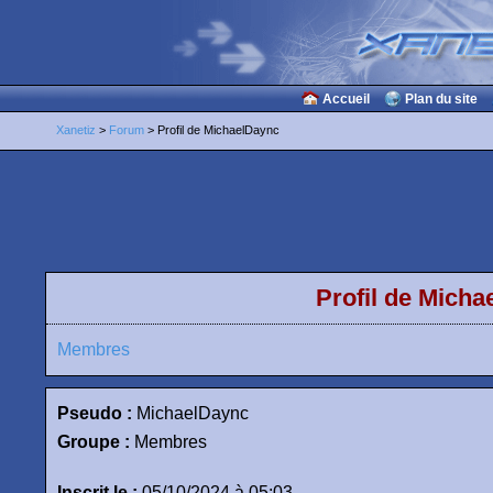
Accueil
Plan du site
Xanetiz
>
Forum
> Profil de MichaelDaync
Profil de Mich
Membres
Pseudo :
MichaelDaync
Groupe :
Membres
Inscrit le :
05/10/2024 à 05:03