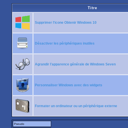
Titre
Supprimer l'icone Obtenir Windows 10
Désactiver les périphériques inutiles
Agrandir l'apparence générale de Windows Seven
Personnaliser Windows avec des widgets
Formater un ordinateur ou un périphérique externe