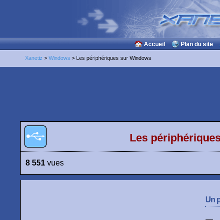
Accueil
Plan du site
Xanetiz
>
Windows
> Les périphériques sur Windows
Les périphérique
8 551
vues
Un p