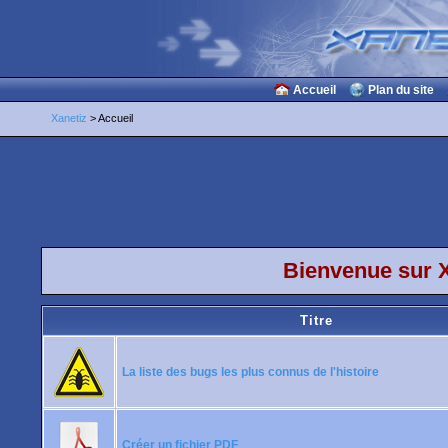
Accueil
Plan du site
Xanetiz
> Accueil
Bienvenue sur X
Titre
La liste des bugs les plus connus de l'histoire
Créer un fichier PDF