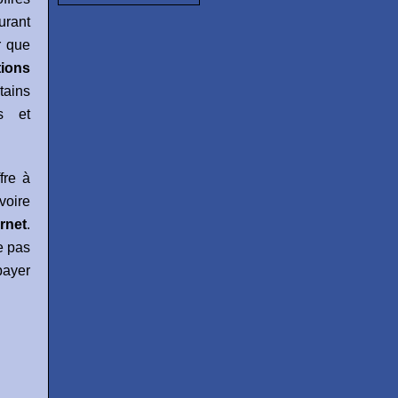
urant
ir que
tions
ains
s et
fre à
voire
rnet
.
e pas
payer