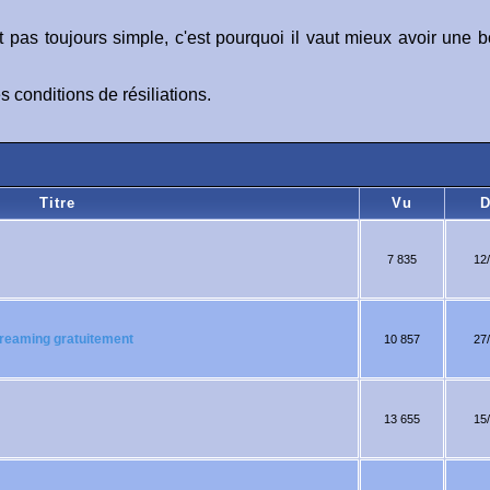
 pas toujours simple, c'est pourquoi il vaut mieux avoir une 
 conditions de résiliations.
Titre
Vu
D
7 835
12
streaming gratuitement
10 857
27
13 655
15