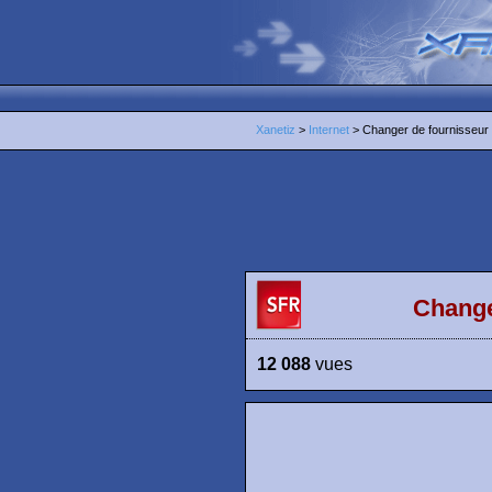
Xanetiz
>
Internet
> Changer de fournisseur d
Change
12 088
vues