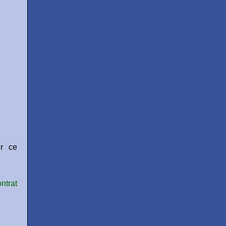
ur ce
ntrat