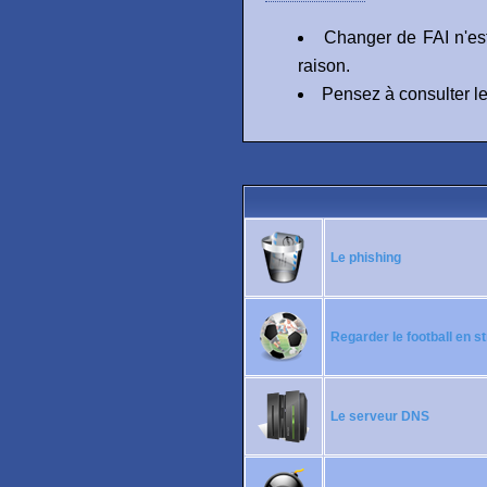
Changer de FAI n'est
raison.
Pensez à consulter les
Le phishing
Regarder le football en 
Le serveur DNS