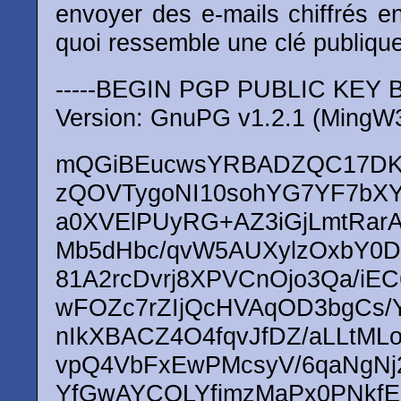
envoyer des e-mails chiffrés en
quoi ressemble une clé publique
-----BEGIN PGP PUBLIC KEY B
Version: GnuPG v1.2.1 (MingW3
mQGiBEucwsYRBADZQC17DK1
zQOVTygoNI10sohYG7YF7bXY
a0XVElPUyRG+AZ3iGjLmtRar
Mb5dHbc/qvW5AUXylzOxbY0D
81A2rcDvrj8XPVCnOjo3Qa/iE
wFOZc7rZIjQcHVAqOD3bgCs/Y
nIkXBACZ4O4fqvJfDZ/aLLtML
vpQ4VbFxEwPMcsyV/6qaNgNj
YfGwAYCQLYfjmzMaPx0PNkf