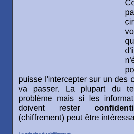
C
pa
ci
vo
qu
d'
n'
po
puisse l'intercepter sur un des o
va passer. La plupart du t
problème mais si les informa
doivent rester
confidenti
(chiffrement) peut être intéressa