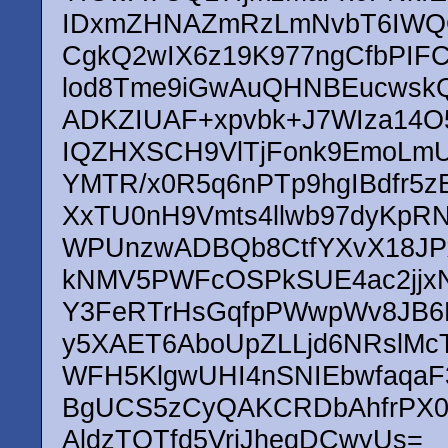
IDxmZHNAZmRzLmNvbT6IW
CgkQ2wIX6z19K977ngCfbPIF
lod8Tme9iGwAuQHNBEucwskQ
ADKZIUAF+xpvbk+J7WIza14
IQZHXSCH9VlTjFonk9EmoLm
YMTR/x0R5q6nPTp9hgIBdfr5z
XxTU0nH9Vmts4llwb97dyKpR
WPUnzwADBQb8CtfYXvX18JPx
kNMV5PWFcOSPkSUE4ac2jjxN
Y3FeRTrHsGqfpPWwpWv8JB6R8
y5XAET6AboUpZLLjd6NRslMc
WFH5KlgwUHI4nSNIEbwfaqaF
BgUCS5zCyQAKCRDbAhfrPX0r
AldzTOTfd5VriJheqDCwyUs=