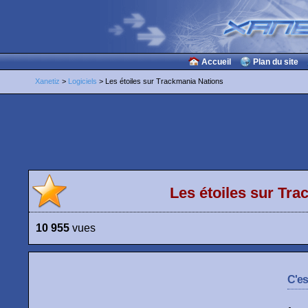
Accueil
Plan du site
Xanetiz
>
Logiciels
> Les étoiles sur Trackmania Nations
Les étoiles sur Tr
10 955
vues
C'es