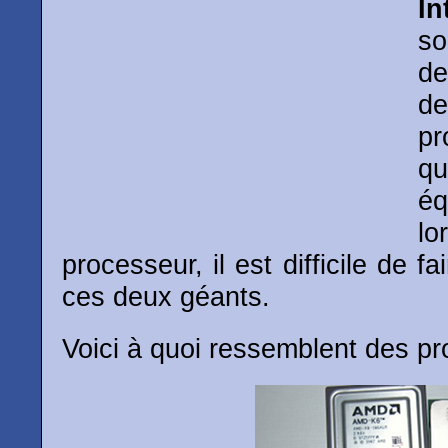
In
so
d
d
pr
qu
éq
lo
processeur, il est difficile de f
ces deux géants.
Voici à quoi ressemblent des pr