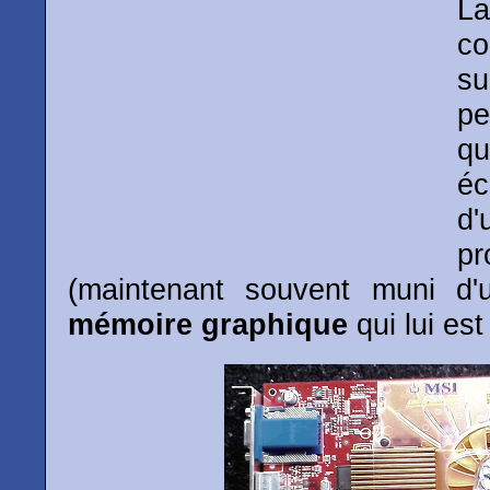
La
co
s
pe
qu
éc
d
p
(maintenant souvent muni d'u
mémoire graphique
qui lui est