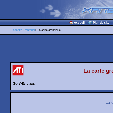
Accueil
Plan du site
Xanetiz
>
Matériel
> La carte graphique
La carte g
10 745
vues
La f