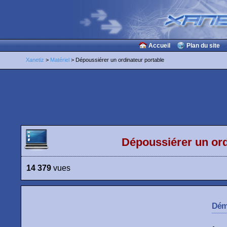
Accueil
Plan du site
Xanetiz
>
Matériel
> Dépoussiérer un ordinateur portable
Dépoussiérer un ord
14 379
vues
Démo