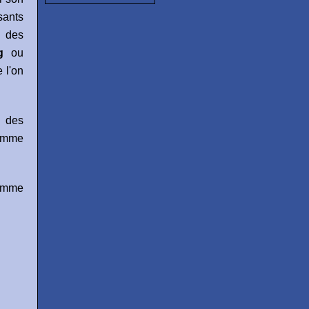
ants
e des
g
ou
 l'on
 des
comme
omme