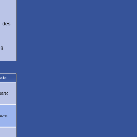
u des
ng.
ate
/03/10
/02/10