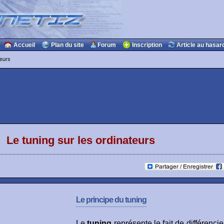
Accueil
Plan du site
Forum
Inscription
Article au hasar
teurs
Le tuning sur les ordinateurs
Le principe du tuning
Le
tuning
représente le fait de différencie