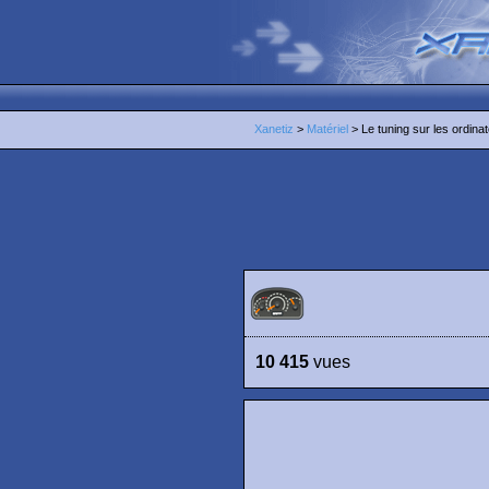
Xanetiz
>
Matériel
> Le tuning sur les ordina
10 415
vues