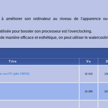
e à améliorer son ordinateur au niveau de l'apparence o
utilisée pour booster son processeur est l'overclocking.
de manière efficace et esthétique, on peut utiliser le watercooli
Titre
Vu
D
 de son PC (pile CMOS)
15 415
13
10 289
22