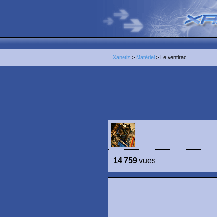
Xanetiz
>
Matériel
> Le ventirad
14 759
vues