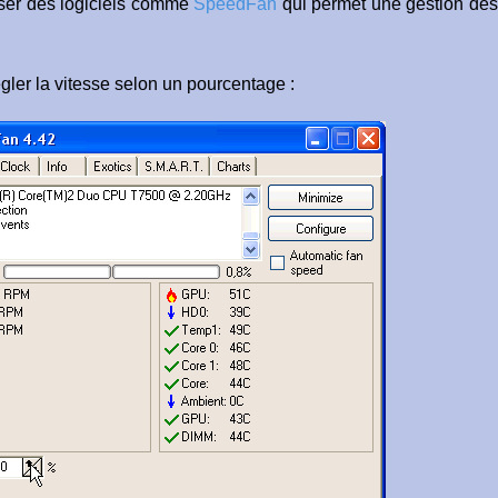
iser des logiciels comme
SpeedFan
qui permet une gestion des
gler la vitesse selon un pourcentage :