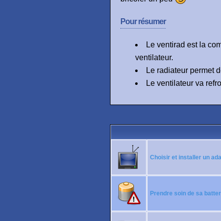
Pour résumer
Le ventirad est la co
ventilateur.
Le radiateur permet d
Le ventilateur va refro
Choisir et installer un a
Prendre soin de sa batter