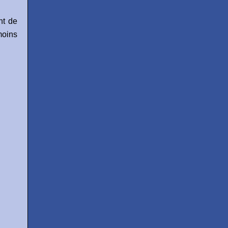
nt de
moins