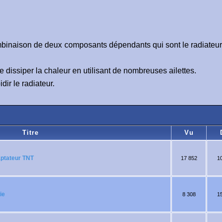
mbinaison de deux composants dépendants qui sont le radiateur 
e dissiper la chaleur en utilisant de nombreuses ailettes.
idir le radiateur.
Titre
Vu
daptateur TNT
17 852
1
ie
8 308
1