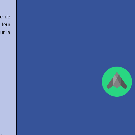
re de
 leur
our la