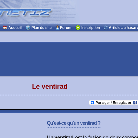
Accueil
Plan du site
Forum
Inscription
Article au hasar
Le ventirad
Qu'est-ce qu'un ventirad ?
Un
ventirad
est la fusion de deux compo