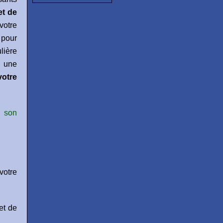
et de
otre
 pour
lière
a une
otre
 son
votre
et de