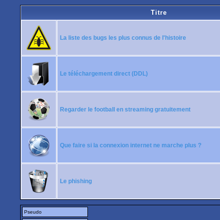
Titre
La liste des bugs les plus connus de l'histoire
Le téléchargement direct (DDL)
Regarder le football en streaming gratuitement
Que faire si la connexion internet ne marche plus ?
Le phishing