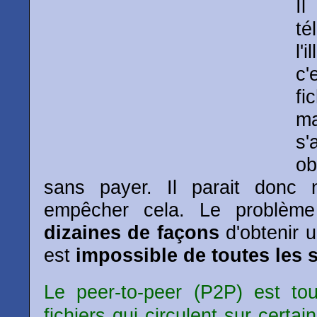
Il
t
l'
c'
fi
ma
s'
o
sans payer. Il parait donc n
empêcher cela. Le problème 
dizaines de façons
d'obtenir un
est
impossible de toutes les s
Le peer-to-peer (P2P) est tout
fichiers qui circulent sur certa