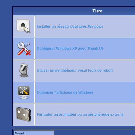
Titre
Installer un réseau local avec Windows
Configurer Windows XP avec Tweak UI
Utiliser un synthétiseur vocal (voix de robot)
Optimiser l'affichage de Windows
Formater un ordinateur ou un périphérique externe